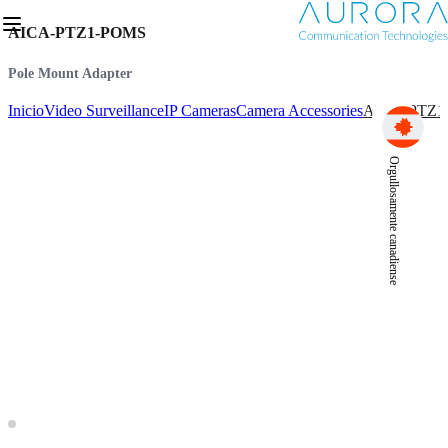
AICA-PTZ1-POMS
Pole Mount Adapter
Inicio
Video Surveillance
IP Cameras
Camera Accessories
AICA-PTZ1
Orgullosamente canadiense