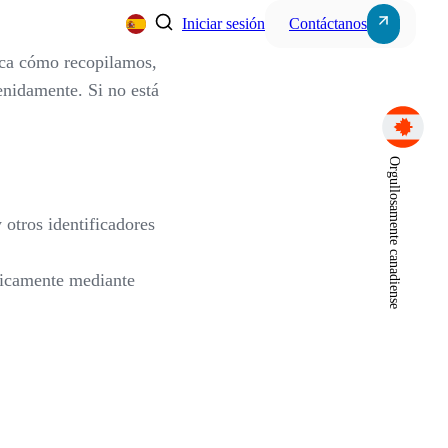
Iniciar sesión
Contáctanos
ica cómo recopilamos,
enidamente. Si no está
Server, Storage & Wor
Orgullosamente canadiense
s
Power Systems
 otros identificadores
Intercom Systems
áticamente mediante