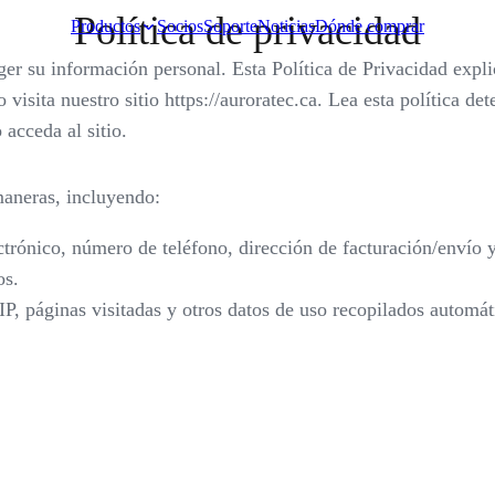
Política de privacidad
Productos
Socios
Soporte
Noticias
Dónde comprar
er su información personal. Esta Política de Privacidad expl
sita nuestro sitio https://auroratec.ca. Lea esta política det
 acceda al sitio.
Video Surveillance
maneras, incluyendo:
Racks and Cabinet
trónico, número de teléfono, dirección de facturación/envío y
os.
Network Audio
IP, páginas visitadas y otros datos de uso recopilados autom