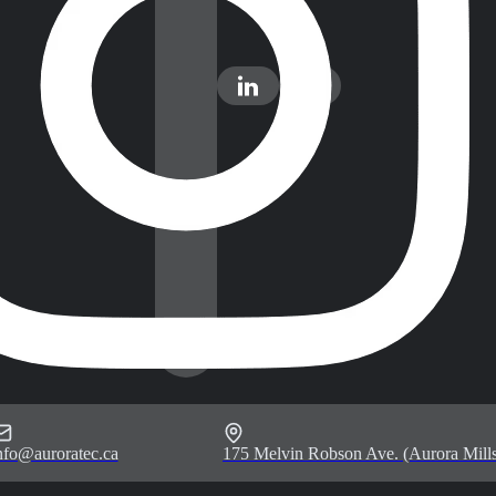
nfo@auroratec.ca
175 Melvin Robson Ave. (Aurora Mills