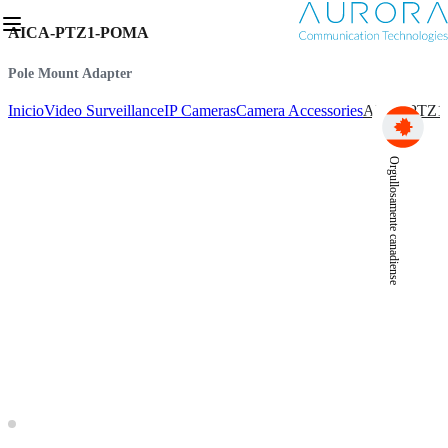
AICA-PTZ1-POMA
Pole Mount Adapter
Inicio
Video Surveillance
IP Cameras
Camera Accessories
AICA-PTZ
Orgullosamente canadiense