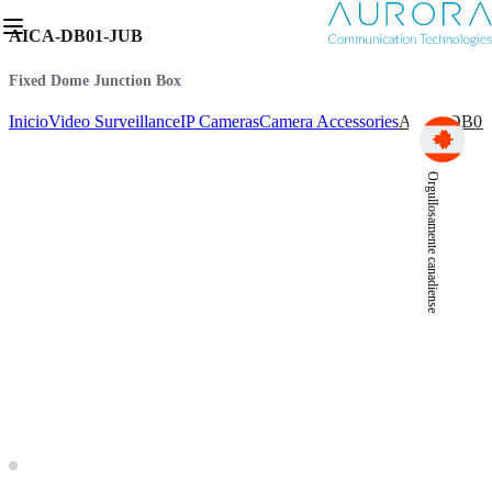
AICA-DB01-JUB
Fixed Dome Junction Box
Inicio
Video Surveillance
IP Cameras
Camera Accessories
AICA-DB01
Orgullosamente canadiense