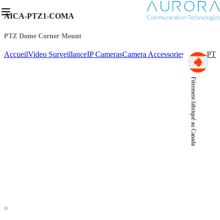
AICA-PTZ1-COMA
PTZ Dome Corner Mount
Accueil
Video Surveillance
IP Cameras
Camera Accessories
AICA-PT
Fièrement fabriqué au Canada