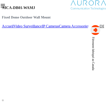
AICA-DB01-WAMJ
Fixed Dome Outdoor Wall Mount
Accueil
Video Surveillance
IP Cameras
Camera Accessories
AICA-DB
Fièrement fabriqué au Canada