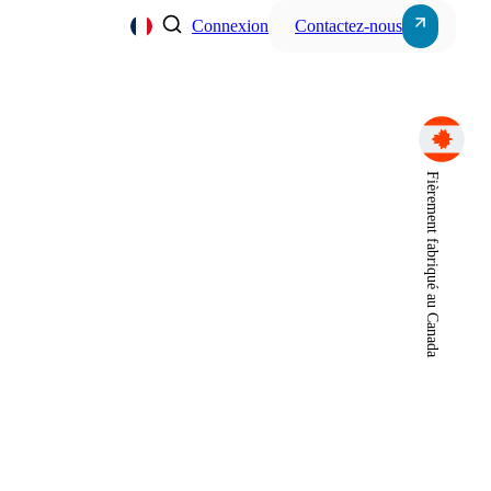
Connexion
Contactez-nous
Server, Storage & Wor
Fièrement fabriqué au Canada
s
Power Systems
Intercom Systems