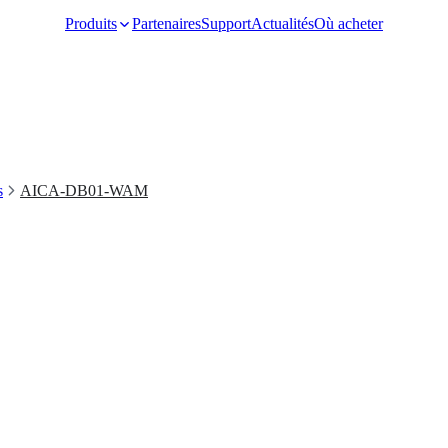
Produits
Partenaires
Support
Actualités
Où acheter
Video Surveillance
s
AICA-DB01-WAM
Racks and Cabinet
Network Audio