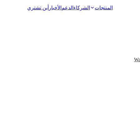
المنتجات
الشركاء
الدعم
الأخبار
أين تشتري
Video Surveillance
Wa
Racks and Cabinets
Network Audio