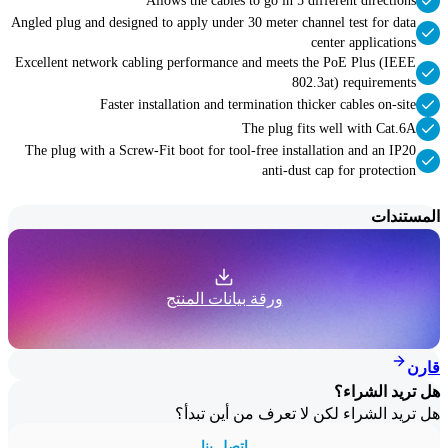
Allows the cables to go in 5 different directions
Angled plug and designed to apply under 30 meter channel test for data
center applications
Excellent network cabling performance and meets the PoE Plus (IEEE
802.3at) requirements
Faster installation and termination thicker cables on-site
The plug fits well with Cat.6A
The plug with a Screw-Fit boot for tool-free installation and an IP20
anti-dust cap for protection
المستندات
ورقة بيانات المنتج
قارن
هل تريد الشراء؟
هل تريد الشراء لكن لا تعرف من أين تبدأ؟
اتصل بنا