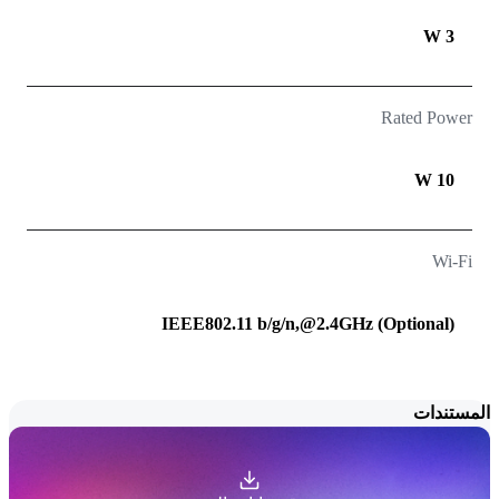
3 W
Rated Power
10 W
Wi-Fi
IEEE802.11 b/g/n,@2.4GHz (Optional)
المستندات