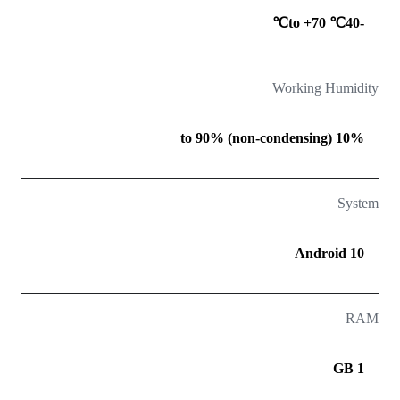
-40℃ to +70℃
Working Humidity
10% to 90% (non-condensing)
System
Android 10
RAM
1 GB