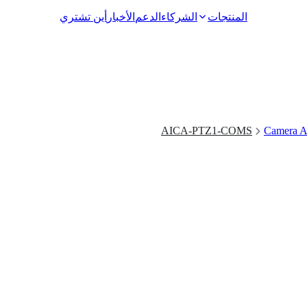
المنتجات
الشركاء
الدعم
الأخبار
أين تشتري
Video Surveillance
AICA-PTZ1-COMS
Camera A
Racks and Cabinets
Network Audio