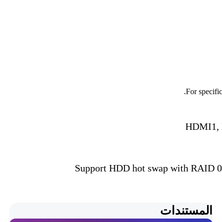
For specifi
HDMI1, 
Support HDD hot swap with RAID 0, 1
المستندات