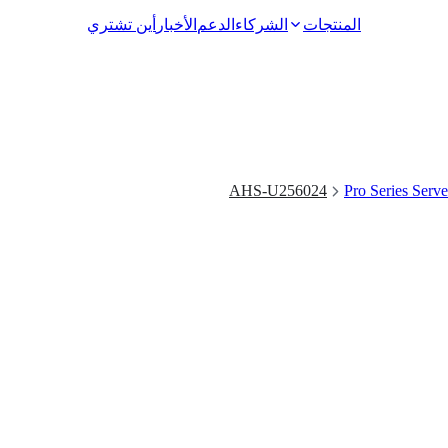
المنتجات
الشركاء
الدعم
الأخبار
أين تشتري
Video Surveillance
AHS-U256024
Pro Series Serve
Racks and Cabinets
Network Audio